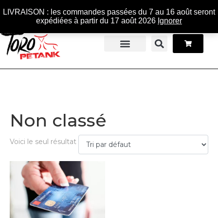
Panneau de gestion des cookies
LIVRAISON : les commandes passées du 7 au 16 août seront
expédiées à partir du 17 août 2026
Ignorer
Stage pétanque
Contactez-nous
Non classé
Voici le seul résultat