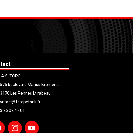
tact
.A.S. TORO
575 boulevard Marius Bremond,
3170 Les Pennes Mirabeau
ontact@toropetank.fr
3.25.02.47.01