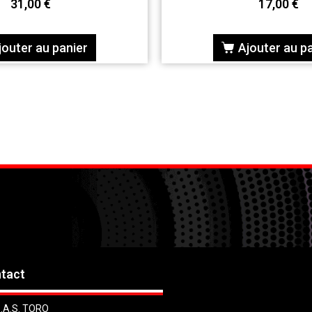
31,00
€
17,00
€
jouter au panier
Ajouter au p
tact
.A.S. TORO