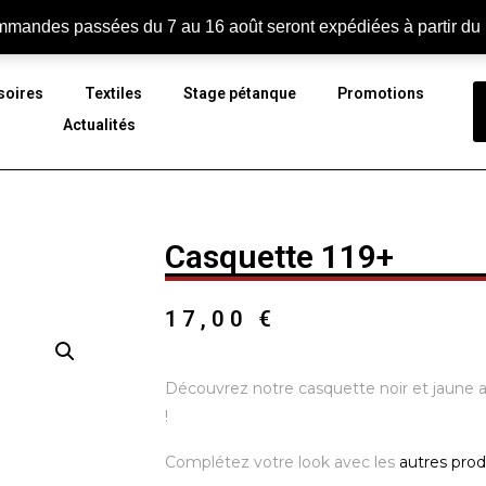
Con
mandes passées du 7 au 16 août seront expédiées à partir du
soires
Textiles
Stage pétanque
Promotions
Actualités
Casquette 119+
17,00
€
Découvrez notre casquette noir et jaune 
!
Complétez votre look avec les
autres prod