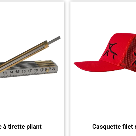
 à tirette pliant
Casquette filet