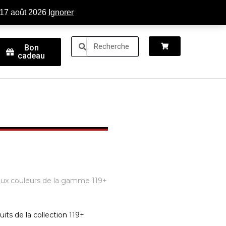
tactez-nous
Connexion
 17 août 2026
Ignorer
Bon
cadeau
aux couleurs de la gamme 119+
uits de la collection 119+