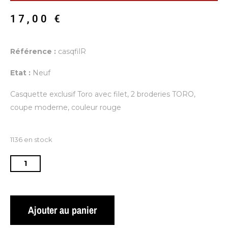
17,00
€
Référence :
casqfilR
Etat :
Neuf
Casquette exclusif Toro avec filet, 2 broderies TORO,
coupe moderne, couleur rouge
1136 en stock
Ajouter au panier