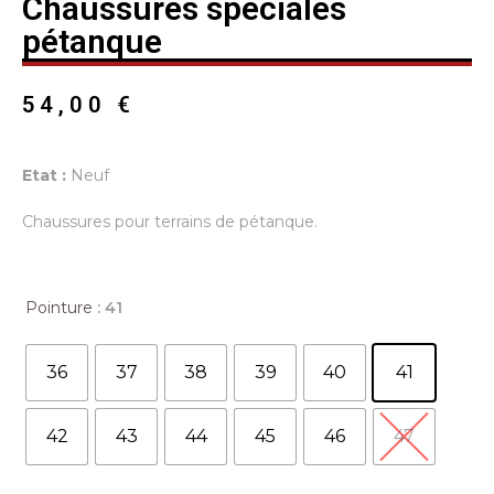
Chaussures spéciales
pétanque
54,00
€
Etat :
Neuf
Chaussures pour terrains de pétanque.
Pointure
: 41
36
37
38
39
40
41
42
43
44
45
46
47