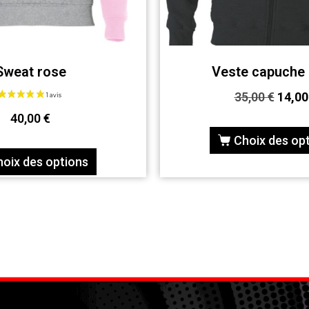
Sweat rose
Veste capuche 
35,00
€
14,0
40,00
€
Choix des op
hoix des options