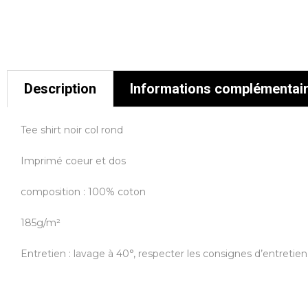
Description
Informations complémentai
Tee shirt noir col rond
Imprimé coeur et dos
composition : 100% coton
185g/m²
Entretien : lavage à 40°, respecter les consignes d’entretien