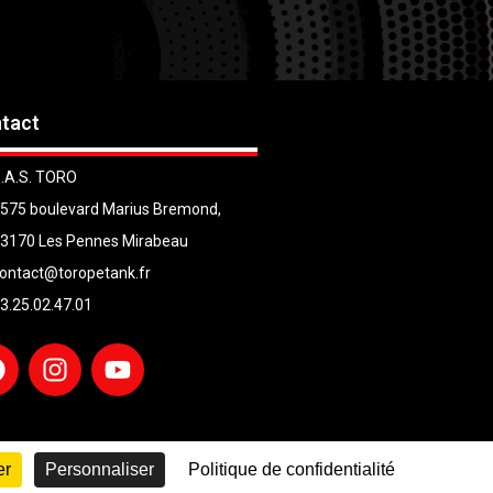
tact
.A.S. TORO
575 boulevard Marius Bremond,
3170 Les Pennes Mirabeau
ontact@toropetank.fr
3.25.02.47.01
er
Personnaliser
Politique de confidentialité