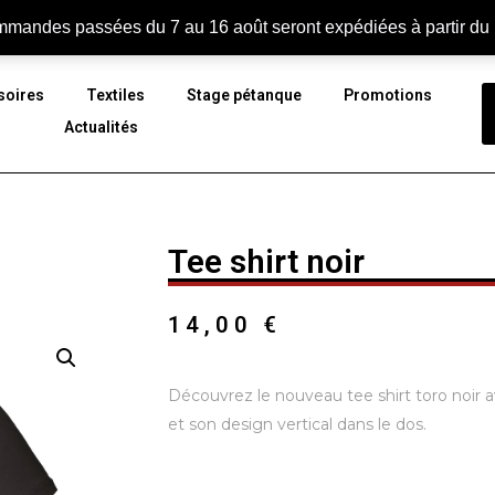
Con
mandes passées du 7 au 16 août seront expédiées à partir du
soires
Textiles
Stage pétanque
Promotions
Actualités
Tee shirt noir
14,00
€
Découvrez le nouveau tee shirt toro noir 
et son design vertical dans le dos.