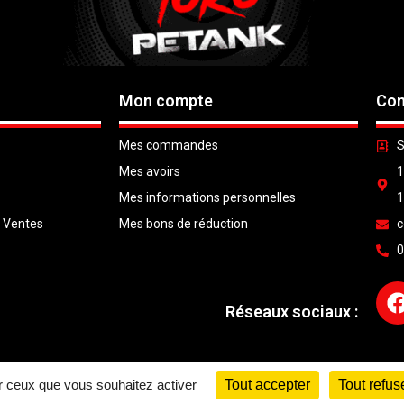
Mon compte
Con
Mes commandes
S
Mes avoirs
1
Mes informations personnelles
1
e Ventes
Mes bons de réduction
c
0
Réseaux sociaux :
© Copyright 2026 |
LTG Services
| Tout droit réservé |
Mentions Légales
ur ceux que vous souhaitez activer
Tout accepter
Tout refus