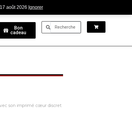
tactez-nous
Connexion
 17 août 2026
Ignorer
Bon
cadeau
avec son imprimé cœur discret