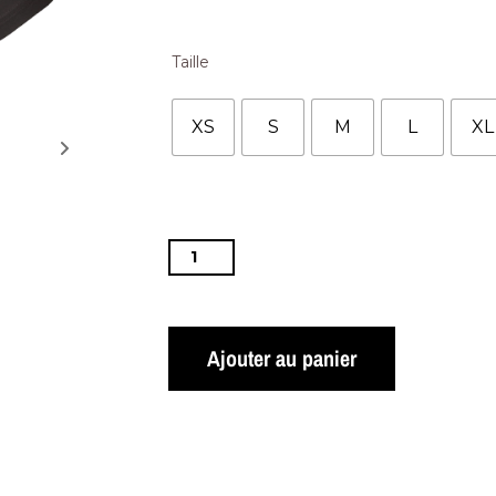
Taille
XS
S
M
L
XL
Ajouter au panier