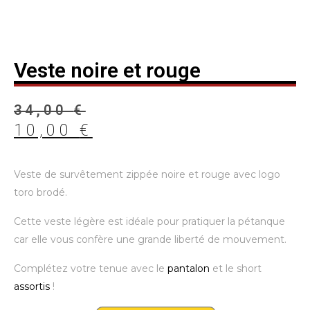
Veste noire et rouge
34,00
€
10,00
€
Veste de survêtement zippée noire et rouge avec logo
toro brodé.
Cette veste légère est idéale pour pratiquer la pétanque
car elle vous confère une grande liberté de mouvement.
Complétez votre tenue avec le
pantalon
et le short
assortis
!