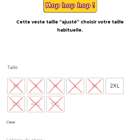
Cette veste taille “ajusté” choisir votre taille
habituelle.
Taille
XS
S
M
L
XL
2XL
3XL
4XL
5XL
Clear
Critères de choix :