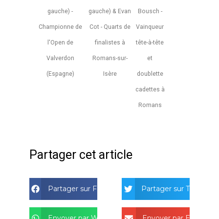
gauche) & Evan
Bousch -
gauche) -
Cot - Quarts de
Vainqueur
Championne de
finalistes à
tête-à-tête
l'Open de
Romans-sur-
et
Valverdon
Isère
doublette
(Espagne)
cadettes à
Romans
Partager cet article
Partager sur Facebook
Partager sur Twitter
Envoyer par Whatsapp
Envoyer par Email