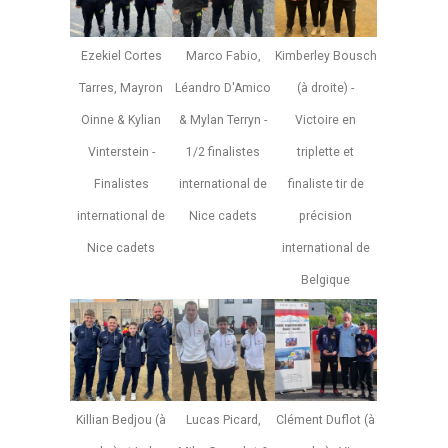
Ezekiel Cortes
Marco Fabio,
Kimberley Bousch
Tarres, Mayron
Léandro D'Amico
(à droite) -
Oinne & Kylian
& Mylan Terryn -
Victoire en
Vinterstein -
1/2 finalistes
triplette et
Finalistes
international de
finaliste tir de
international de
Nice cadets
précision
Nice cadets
international de
Belgique
Killian Bedjou (à
Lucas Picard,
Clément Duflot (à