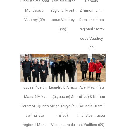
FInaliste régional
Demi-finalistes
Romain
Mont-sous-
régional Mont-
Zimmermann -
Vaudrey (39)
sous-Vaudrey
Demi-finalistes
(39)
régional Mont-
sous-Vaudrey
(39)
Lucas Picard,
Léandro D'Amico
Adel Meziri (au
Manu & Mika
(à gauche) &
milieu) & Nathan
Gerardot - Quarts
Mylan Terryn (au
Gourlain - Demi-
de finaliste
milieu) -
finalistes master
régional Mont-
Vainqueurs du
de Varilhes (09)