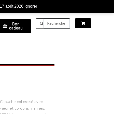
tactez-nous
Connexion
 17 août 2026
Ignorer
Bon
cadeau
Capuche col croisé avec
rieur et cordons marines.