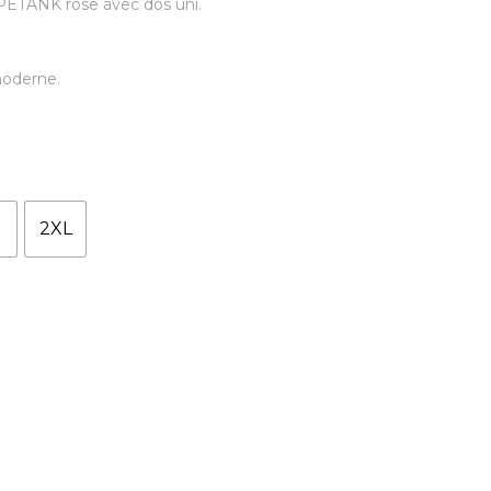
ETANK rose avec dos uni.
moderne.
2XL