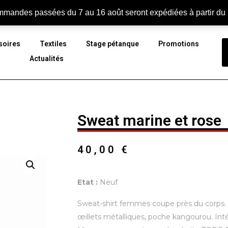
Con
mandes passées du 7 au 16 août seront expédiées à partir du
soires
Textiles
Stage pétanque
Promotions
Actualités
Sweat marine et rose
40,00
€
Etat :
Neuf
Sweat-shirt femmes coupe près du corps. 
œillets métalliques, poche kangourou. Inté