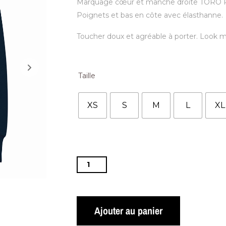
Marquage cœur et manche droite TORO P
Poignets et bas en côte avec élasthanne.
Toucher doux et agréable à porter. Look 
Taille
XS
S
M
L
XL
Ajouter au panier