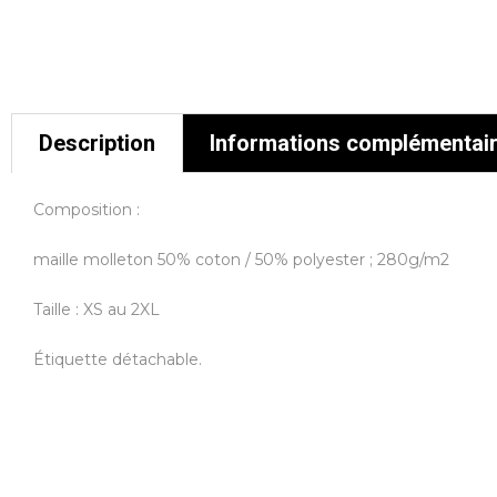
Description
Informations complémentai
Composition :
maille molleton 50% coton / 50% polyester ; 280g/m2
Taille : XS au 2XL
Étiquette détachable.