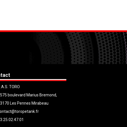
tact
.A.S. TORO
575 boulevard Marius Bremond,
3170 Les Pennes Mirabeau
ontact@toropetank.fr
3.25.02.47.01