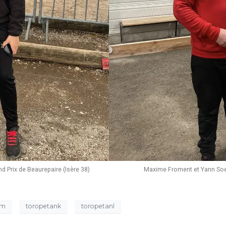
 Prix de Beaurepaire (Isère 38)
Maxime Froment et Yann Soe
am
toropetank
toropetanl