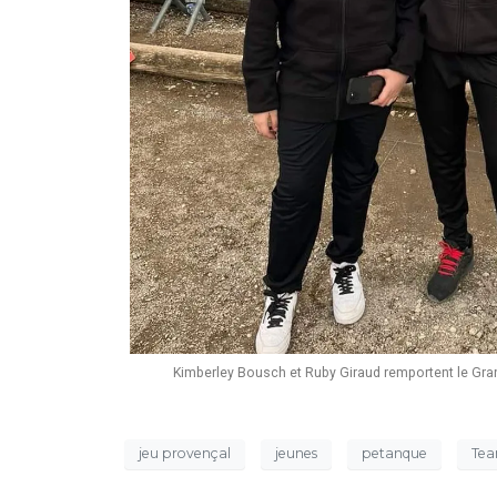
Kimberley Bousch et Ruby Giraud remportent le Grand
jeu provençal
jeunes
petanque
Te