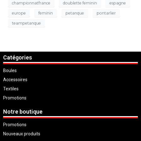
championnatfrance
doublette feminin
espagne
europe
feminin
petanque
pontarlier
teampetanque
Catégories
Boules
Accessoires
Textiles
Promotions
Notre boutique
Promotions
Nouveaux produits