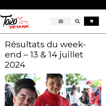
Panneau de gestion des cookies
Stage pétanque
Contactez-nous
Résultats du week-
end – 13 & 14 juillet
2024