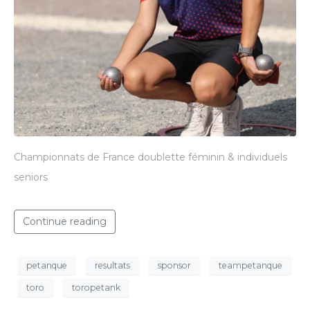
Championnats de France doublette féminin & individuels
seniors
Continue reading
petanque
resultats
sponsor
teampetanque
toro
toropetank