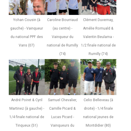
Yohan Cousin (à
Caroline Bourriaud
Clément Duvernay,
gauche) - Vainqueur
(au centre) -
Amélie Romuald &
du national PPF des
Vainqueur du
Valentin Beulama -
Vans (07)
national de Rumilly
1/2 finale national de
(74)
Rumilly (74)
André Poiret & Cyril
Samuel Chevalier,
Celio Belleveau (à
Martinez (à gauche) -
Camille Picard &
droite) - 1/4 finale
1/4 finale national de
Lucas Picard -
national jeunes de
Tinqueux (51)
Vainqueurs du
Montdidier (80)