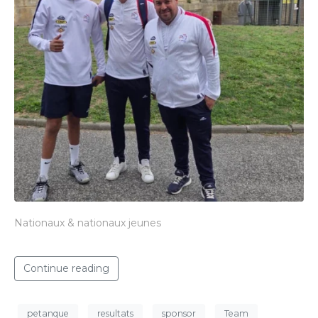
Nationaux & nationaux jeunes
Continue reading
petanque
resultats
sponsor
Team