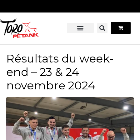
Panneau de gestion des cookies
Stage pétanque
Contactez-nous
Résultats du week-
end – 23 & 24
novembre 2024