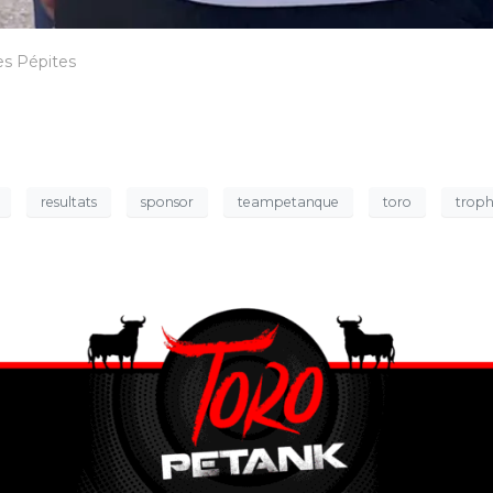
es Pépites
resultats
sponsor
teampetanque
toro
troph