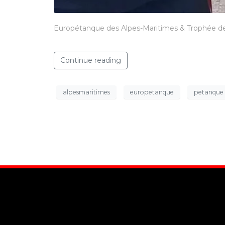
Europétanque des Alpes-Maritimes & Trophée d
Continue reading
alpesmaritimes
europetanque
petanque