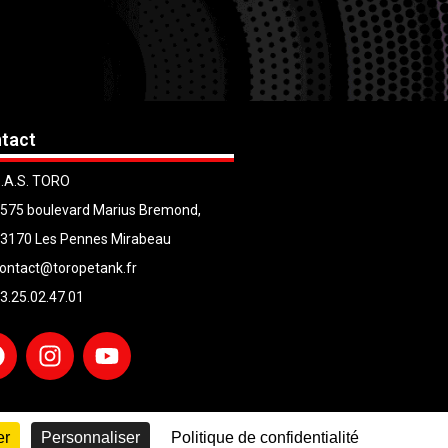
tact
.A.S. TORO
575 boulevard Marius Bremond,
3170 Les Pennes Mirabeau
ontact@toropetank.fr
3.25.02.47.01
er
Personnaliser
Politique de confidentialité