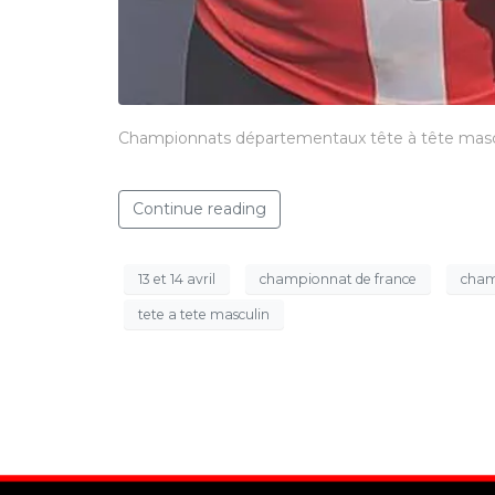
Championnats départementaux tête à tête mascu
Continue reading
13 et 14 avril
championnat de france
cham
tete a tete masculin