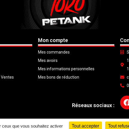
Mon compte
Con
Mes commandes
S
Mes avoirs
1
Mes informations personnelles
1
e Ventes
Mes bons de réduction
c
0
Réseaux sociaux :
© Copyright 2026 |
LTG Services
| Tout droit réservé |
Mentions Légales
ur ceux que vous souhaitez activer
Tout accepter
Tout refus