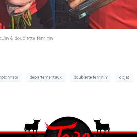
lin & doublette féminin
pionnats
departementaux
doublette feminin
objat