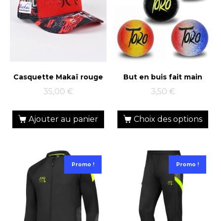
Casquette Makaï rouge
But en buis fait main
1 avis
35,00
€
3,50
€
Ajouter au panier
Choix des options
Promo !
Promo !