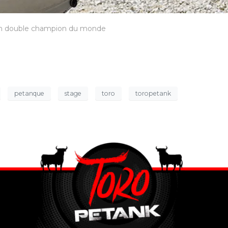
c un double champion du monde
petanque
stage
toro
toropetank