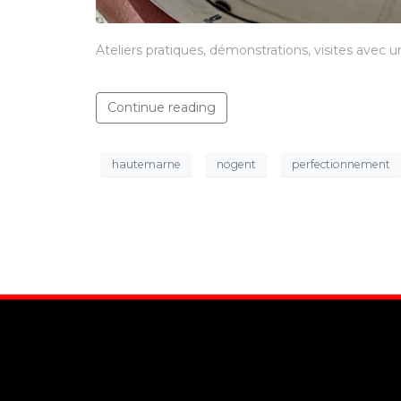
Ateliers pratiques, démonstrations, visites ave
Continue reading
hautemarne
nogent
perfectionnement