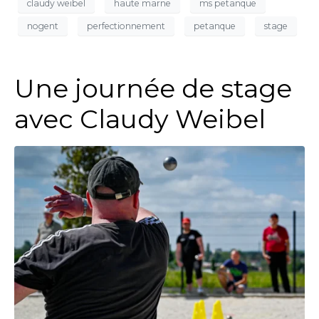
claudy weibel
haute marne
ms petanque
nogent
perfectionnement
petanque
stage
Une journée de stage
avec Claudy Weibel