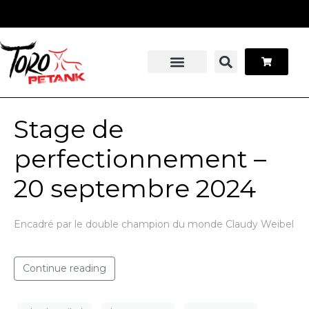
Panneau de gestion des cookies
Stage pétanque
Contactez-nous
Stage de
perfectionnement –
20 septembre 2024
Encadré par le double champion du monde Claudy Weibel
Continue reading