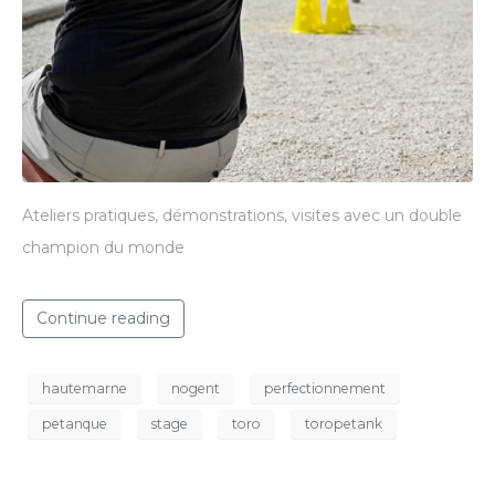
Ateliers pratiques, démonstrations, visites avec un double
champion du monde
Continue reading
hautemarne
nogent
perfectionnement
petanque
stage
toro
toropetank