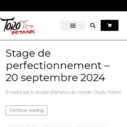
Panneau de gestion des cookies
Stage pétanque
Contactez-nous
Stage de
perfectionnement –
20 septembre 2024
Encadré par le double champion du monde Claudy Weibel
Continue reading