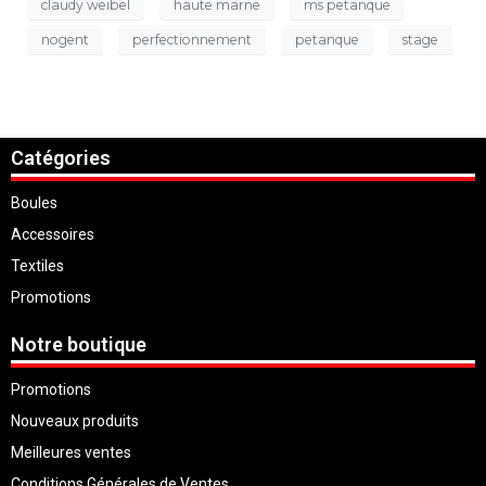
claudy weibel
haute marne
ms petanque
nogent
perfectionnement
petanque
stage
Catégories
Boules
Accessoires
Textiles
Promotions
Notre boutique
Promotions
Nouveaux produits
Meilleures ventes
Conditions Générales de Ventes