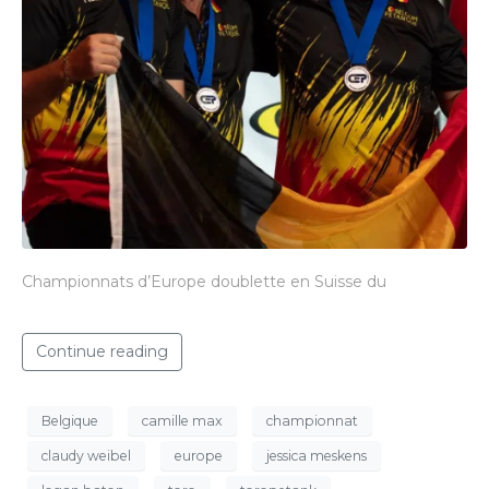
Championnats d’Europe doublette en Suisse du
Continue reading
Belgique
camille max
championnat
claudy weibel
europe
jessica meskens