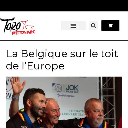
Panneau de gestion des cookies
Stage pétanque
Contactez-nous
La Belgique sur le toit
de l’Europe