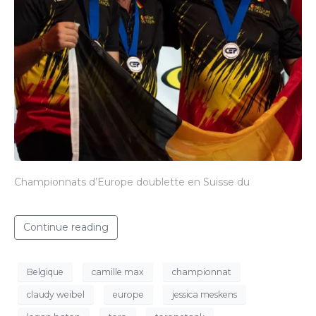
Championnats d’Europe doublette en Suisse du
Continue reading
Belgique
camille max
championnat
claudy weibel
europe
jessica meskens