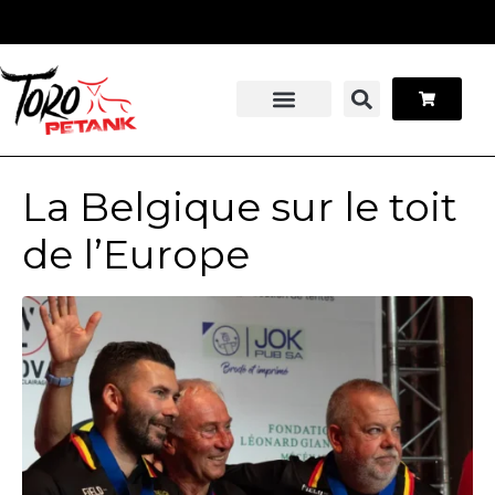
Panneau de gestion des cookies
Stage pétanque
Contactez-nous
La Belgique sur le toit
de l’Europe