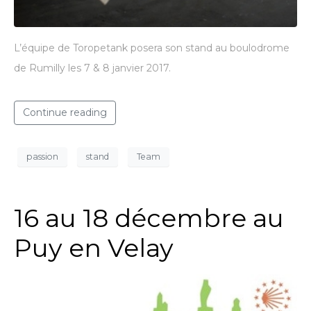
L’équipe de Toropetank posera son stand au boulodrome
de Rumilly les 7 & 8 janvier 2017.
Continue reading
passion
stand
Team
16 au 18 décembre au
Puy en Velay