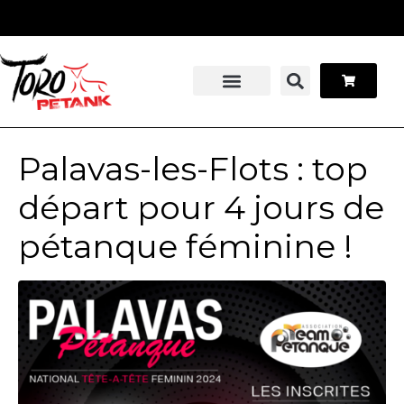
Panneau de gestion des cookies
Stage pétanque
Contactez-nous
Palavas-les-Flots : top
départ pour 4 jours de
pétanque féminine !