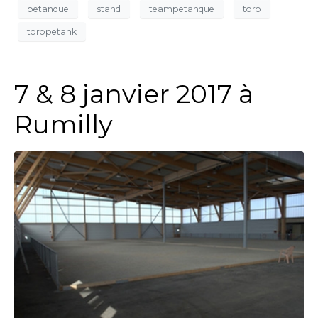
petanque
stand
teampetanque
toro
toropetank
7 & 8 janvier 2017 à
Rumilly