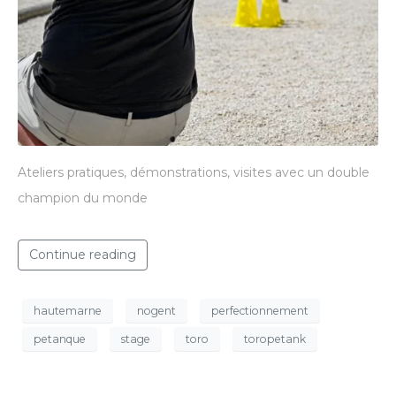
Ateliers pratiques, démonstrations, visites avec un double
champion du monde
Continue reading
hautemarne
nogent
perfectionnement
petanque
stage
toro
toropetank