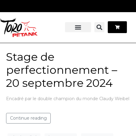
Panneau de gestion des cookies
Stage pétanque
Contactez-nous
Stage de
perfectionnement –
20 septembre 2024
Encadré par le double champion du monde Claudy Weibel
Continue reading