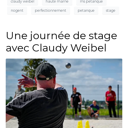
claudy weibel
haute marne
ms petanque
nogent
perfectionnement
petanque
stage
Une journée de stage
avec Claudy Weibel